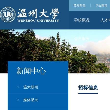
教师邮箱
学生邮箱
学校概况
人才
信息服务
新闻中心
温大新闻
招标信息
媒体温大