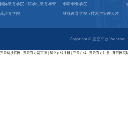
国际教育学院（留学生教育与管理部）
创新创业学院
苏步青学院
继续教育学院（技术与管理人才培训中心）
Copyright © 星空平台 Wenzhou Un
开云链接官网
|
开云官方网页版
|
星空在线注册
|
开云在线
|
开云官方注册
|
开云网页