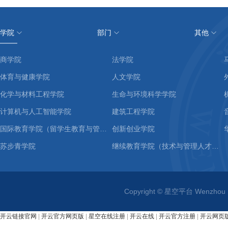
学院
部门
其他
商学院
法学院
体育与健康学院
人文学院
化学与材料工程学院
生命与环境科学学院
计算机与人工智能学院
建筑工程学院
国际教育学院（留学生教育与管理部）
创新创业学院
苏步青学院
继续教育学院（技术与管理人才培训中心）
Copyright © 星空平台 Wenzhou Un
开云链接官网
|
开云官方网页版
|
星空在线注册
|
开云在线
|
开云官方注册
|
开云网页