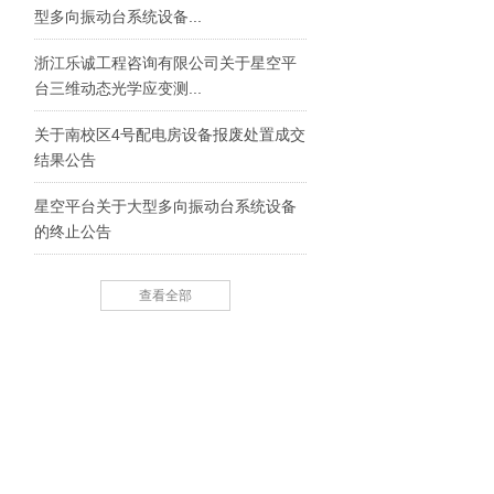
型多向振动台系统设备...
浙江乐诚工程咨询有限公司关于星空平
台三维动态光学应变测...
关于南校区4号配电房设备报废处置成交
结果公告
星空平台关于大型多向振动台系统设备
的终止公告
查看全部